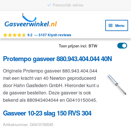
Persoonlijk advies
Ga
Ga
door
naar
Menu
naar
de
9.2
—
5107 Kiyoh reviews
navigatie
inhoud
Subm
Tools
uitv
Toon prijzen incl. BTW
Subm
Producten
uitv
Protempo gasveer 880.943.404.044 40N
Subm
Toepassingen
uitv
Originele Protempo gasveer 880.943.404.044
Subm
Klantenservice
met een kracht van 40 Newton geproduceerd
uitv
FAQ
door Hahn Gasfedern GmbH. Hieronder kunt u
de gasveer bestellen. Deze gasveer is ook
bekend als 880943404044 en G0410150045.
Gasveer 10-23 slag 150 RVS 304
Artikelnummer: G0410150045