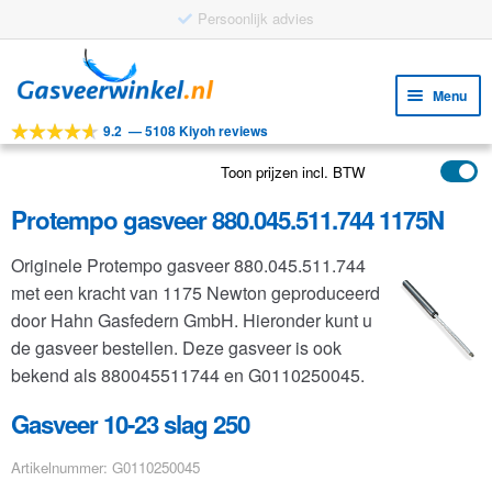
Persoonlijk advies
Ga
Ga
door
naar
Menu
naar
de
9.2
—
5108 Kiyoh reviews
navigatie
inhoud
Subm
Tools
uitv
Toon prijzen incl. BTW
Subm
Producten
uitv
Protempo gasveer 880.045.511.744 1175N
Subm
Toepassingen
uitv
Originele Protempo gasveer 880.045.511.744
Subm
Klantenservice
met een kracht van 1175 Newton geproduceerd
uitv
FAQ
door Hahn Gasfedern GmbH. Hieronder kunt u
de gasveer bestellen. Deze gasveer is ook
bekend als 880045511744 en G0110250045.
Gasveer 10-23 slag 250
Artikelnummer: G0110250045