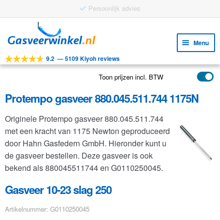
Gratis verzending vanaf €25
Ga
Ga
door
naar
Menu
naar
de
9.2
—
5109 Kiyoh reviews
navigatie
inhoud
Subm
Tools
uitv
Toon prijzen incl. BTW
Subm
Producten
uitv
Protempo gasveer 880.045.511.744 1175N
Subm
Toepassingen
uitv
Originele Protempo gasveer 880.045.511.744
Subm
Klantenservice
met een kracht van 1175 Newton geproduceerd
uitv
FAQ
door Hahn Gasfedern GmbH. Hieronder kunt u
de gasveer bestellen. Deze gasveer is ook
bekend als 880045511744 en G0110250045.
Gasveer 10-23 slag 250
Artikelnummer: G0110250045